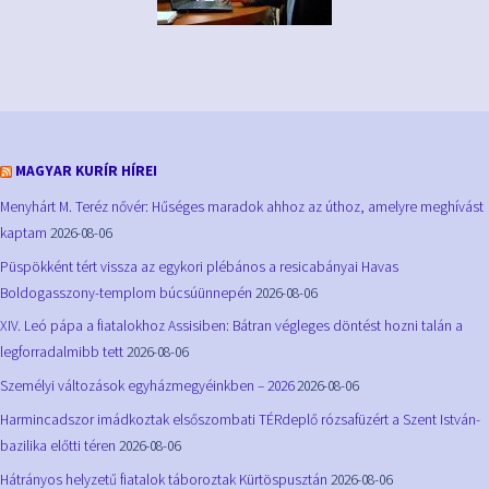
MAGYAR KURÍR HÍREI
Menyhárt M. Teréz nővér: Hűséges maradok ahhoz az úthoz, amelyre meghívást
kaptam
2026-08-06
Püspökként tért vissza az egykori plébános a resicabányai Havas
Boldogasszony-templom búcsúünnepén
2026-08-06
XIV. Leó pápa a fiatalokhoz Assisiben: Bátran végleges döntést hozni talán a
legforradalmibb tett
2026-08-06
Személyi változások egyházmegyéinkben – 2026
2026-08-06
Harmincadszor imádkoztak elsőszombati TÉRdeplő rózsafüzért a Szent István-
bazilika előtti téren
2026-08-06
Hátrányos helyzetű fiatalok táboroztak Kürtöspusztán
2026-08-06