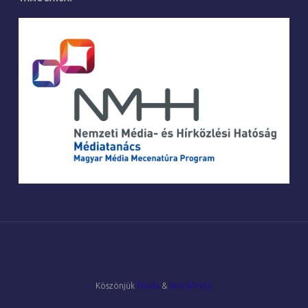
Köszönjük
Fluida
&
WordPress.