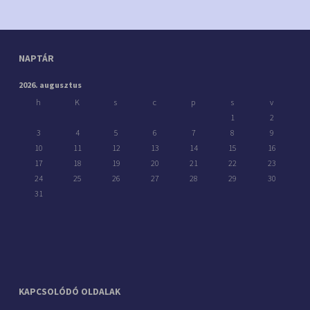
NAPTÁR
2026. augusztus
h
K
s
c
p
s
v
1
2
3
4
5
6
7
8
9
10
11
12
13
14
15
16
17
18
19
20
21
22
23
24
25
26
27
28
29
30
31
KAPCSOLÓDÓ OLDALAK