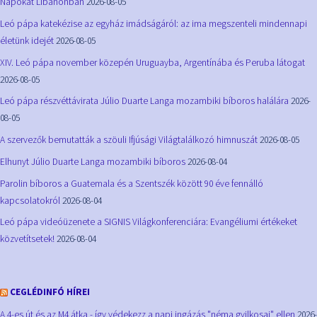
Napokat Libanonban
2026-08-05
Leó pápa katekézise az egyház imádságáról: az ima megszenteli mindennapi
életünk idejét
2026-08-05
XIV. Leó pápa november közepén Uruguayba, Argentínába és Peruba látogat
2026-08-05
Leó pápa részvéttávirata Júlio Duarte Langa mozambiki bíboros halálára
2026-
08-05
A szervezők bemutatták a szöuli Ifjúsági Világtalálkozó himnuszát
2026-08-05
Elhunyt Júlio Duarte Langa mozambiki bíboros
2026-08-04
Parolin bíboros a Guatemala és a Szentszék között 90 éve fennálló
kapcsolatokról
2026-08-04
Leó pápa videóüzenete a SIGNIS Világkonferenciára: Evangéliumi értékeket
közvetítsetek!
2026-08-04
CEGLÉDINFÓ HÍREI
A 4-es út és az M4 átka - így védekezz a napi ingázás "néma gyilkosai" ellen
2026-