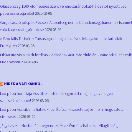
Olaszország 1500 kilométeres Szent Ferenc-zarándokút-hálózatot nyitott Leó
pápa assisi útja előtt
2026-08-06
Varga László püspök Pécsen: A szentség nem a bűntelenség, hanem az Istennel
való kapcsolat gyümölcse
2026-08-06
A Szociális Testvérek Társasága kültagjainak éves lelkigyakorlatát tartották
Erdélyben
2026-08-06
Bibliai utazás a Káldi-fordítás kiadásának 400. évfordulóján – Vándorkiállítás nyílt
Budapesten
2026-08-06
HÍREK A VATIKÁNBÓL
Leó pápa homíliája Assisiben: Istent és egymást meghallgatva legyen
színeváltozásotok!
2026-08-06
Leó pápa Assisiben a fiatalokhoz: Építsünk szeretetteljes, nem megosztott
civilizációt
2026-08-06
„Egy szív Krisztusban” – megrendezték az Örmény Katolikus Világifjúsági