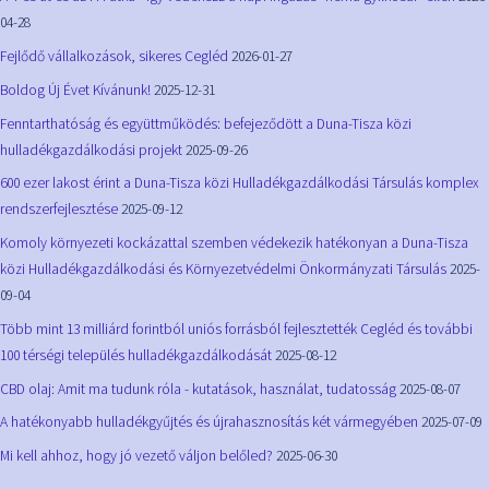
04-28
Fejlődő vállalkozások, sikeres Cegléd
2026-01-27
Boldog Új Évet Kívánunk!
2025-12-31
Fenntarthatóság és együttműködés: befejeződött a Duna-Tisza közi
hulladékgazdálkodási projekt
2025-09-26
600 ezer lakost érint a Duna-Tisza közi Hulladékgazdálkodási Társulás komplex
rendszerfejlesztése
2025-09-12
Komoly környezeti kockázattal szemben védekezik hatékonyan a Duna-Tisza
közi Hulladékgazdálkodási és Környezetvédelmi Önkormányzati Társulás
2025-
09-04
Több mint 13 milliárd forintból uniós forrásból fejlesztették Cegléd és további
100 térségi település hulladékgazdálkodását
2025-08-12
CBD olaj: Amit ma tudunk róla - kutatások, használat, tudatosság
2025-08-07
A hatékonyabb hulladékgyűjtés és újrahasznosítás két vármegyében
2025-07-09
Mi kell ahhoz, hogy jó vezető váljon belőled?
2025-06-30